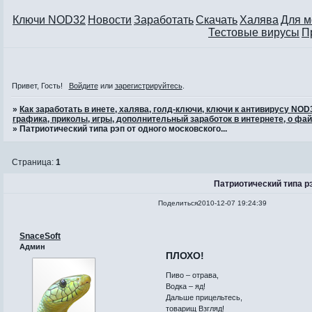
Ключи NOD32
Новости
Заработать
Скачать
Халява
Для 
Тестовые вирусы
П
Привет, Гость!
Войдите
или
зарегистрируйтесь
.
»
Как заработать в инете, халява, голд-ключи, ключи к антивирусу NO
графика, приколы, игры, дополнительный заработок в интернете, о фай
»
Патриотический типа рэп от одного московского...
Страница:
1
Патриотический типа рэ
Поделиться
2010-12-07 19:24:39
SnaceSoft
Админ
ПЛОХО!
Пиво – отрава,
Водка – яд!
Дальше прицельтесь,
товарищ Взгляд!