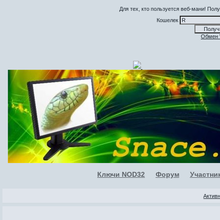
Для тех, кто пользуется веб-мани! По
Кошелек
Обмен
Ключи NOD32
Форум
Участни
Актив