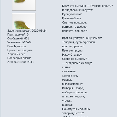
Кому это выгодно — Русских споить?
В "медвежьих недугах"
Русь утопить?
Грязью облить
Светлое прошлое,
вытравить доброе,
Зарегистрирован
: 2010-03-24
навязать пошлое?!
Приглашений:
0
Враг оккупирует нашу землю!
Сообщений:
631
Товарищ, будь бдителен,
Уважение:
[+20/-0]
Пол:
Мужской
враг не дремлет!
Провел на форуме:
Враг распродал
7 дней 2 часа
Нашу Столицу!
Последний визит:
Скоро на выборы? –
2011-03-04 00:14:43
— вглядись в их лица:
сытые,
скользкие,
хамоватые,
жирные,
высокомерные!
Выборы – фарс,
выборы – фальшь,
а так же подлоги,
угрозы,
шантаж!
Почему ты молчишь,
товарищ Честь?