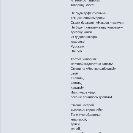
А! Тебе рот заткнул
товарищ Власть…
Не будь дефективным!
«Ящик» свой выброси!
Скажи буржуям: «Накося – выкуси!
Не буду «хавать» вашу «парашу»,
достану книги
из дедова шкафа:
классику!
Русскую!
Нашу!»
Хватит, чиновник,
желчной жадностью капать!
Смени на «Честно работать!»
своё
«Хапать,
хапать,
хапать!»
Или лучше уйди,
пока не пришлось драпать!
Смени настрой
«москвич коренной»!
Ты ж уже обзавелся
квартирой,
дачей,
женой,