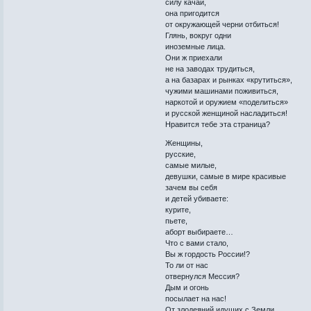
силу качай,
она пригодится
от окружающей черни отбиться!
Глянь, вокруг одни
иноземные лица.
Они ж приехали
не на заводах трудиться,
а на базарах и рынках «крутиться»,
чужими машинами поживиться,
наркотой и оружием «поделиться»
и русской женщиной насладиться!
Нравится тебе эта страница?
Женщины,
русские,
самые милые,
девушки, самые в мире красивые
зачем вы себя
и детей убиваете:
курите,
пьете,
аборт выбираете…
Что с вами стало,
Вы ж гордость России!?
То ли от нас
отвернулся Мессия?
Дым и огонь
посылает на нас!
От злодеяний идущих с Земли