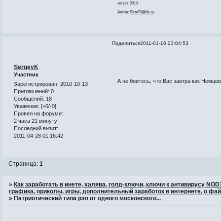
август 2010
Автор:
Pirat70@bk.ru
Поделиться
2011-01-16 23:04:53
SergeyK
Участник
А не боитесь, что Вас завтра как Немцова
Зарегистрирован
: 2010-10-13
Приглашений:
0
Сообщений:
18
Уважение:
[+0/-0]
Провел на форуме:
2 часа 21 минуту
Последний визит:
2011-04-28 01:16:42
Страница:
1
»
Как заработать в инете, халява, голд-ключи, ключи к антивирусу NO
графика, приколы, игры, дополнительный заработок в интернете, о фай
»
Патриотический типа рэп от одного московского...