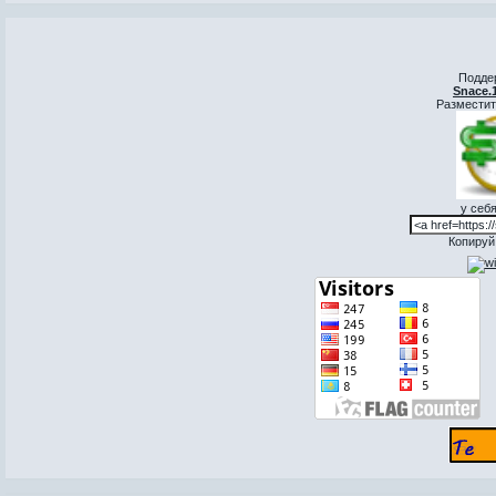
Подде
Snace.
Разместит
у себя
Копируй