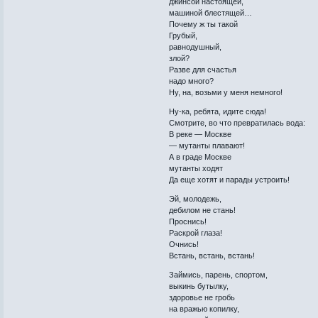
джинсой настоящей,
машиной блестящей…
Почему ж ты такой
Грубый,
равнодушный,
злой?
Разве для счастья
надо много?
Ну, на, возьми у меня немного!
Ну-ка, ребята, идите сюда!
Смотрите, во что превратилась вода:
В реке — Москве
— мутанты плавают!
А в граде Москве
мутанты ходят
Да еще хотят и парады устроить!
Эй, молодежь,
дебилом не стань!
Проснись!
Раскрой глаза!
Очнись!
Встань, встань, встань!
Займись, парень, спортом,
выкинь бутылку,
здоровье не гробь
на вражью копилку,