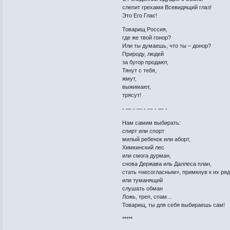
слепит грехами Всевидящий глаз!
Это Его Глас!
Товарищ Россия,
где же твой гонор?
Или ты думаешь, что ты – донор?
Природу, людей
за бугор продают,
Тянут с тебя,
жмут,
выжимают,
трясут!
- — - — - — - — -
Нам самим выбирать:
спирт или спорт
милый ребенок или аборт,
Химкинский лес
или смога дурман,
снова Держава иль Даллеса план,
стать «несогласным», примкнув к их ря
или туманящий
слушать обман
Ложь, треп, спам…
Товарищ, ты для себя выбираешь сам!
*****