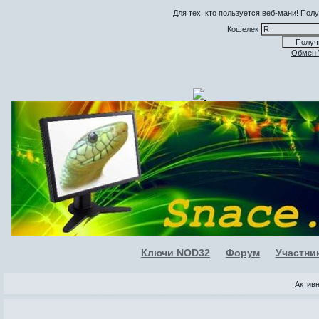
Для тех, кто пользуется веб-мани! По
Кошелек
Обмен
Ключи NOD32
Форум
Участни
Актив