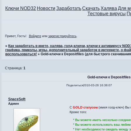
Ключи NOD32
Новости
Заработать
Скачать
Халява
Для 
Тестовые вирусы
П
Привет, Гость!
Войдите
или
зарегистрируйтесь
.
»
Как заработать в инете, халява, голд-ключи, ключи к антивирусу NO
графика, приколы, игры, дополнительный заработок в интернете, о фай
воспользоваться!
»
Gold-ключи к Depositfiles (для быстрого скачивания
Страница:
1
Gold-ключи к Depositfile
Поделиться
2010-03-26 16:38:07
SnaceSoft
Админ
С
GOLD статусом
(имея голд-ключ) Вы
Кроме того:
* Вы можете иметь несколько соедин
* Вы можете использовать ваш любимы
* Нет необходимости ожидать между з