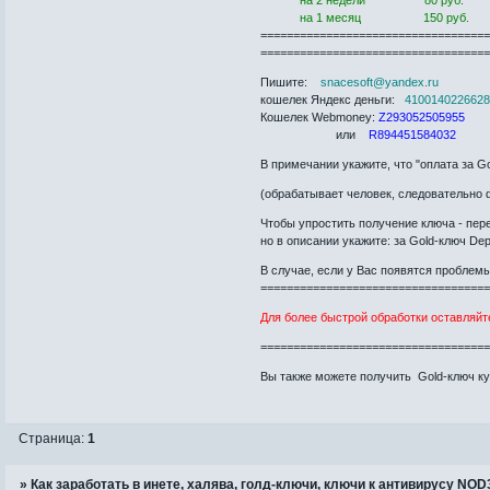
на 2 недели 80 руб.
на 1 месяц 150 руб.
==================================
==================================
Пишите:
snacesoft@yandex.ru
кошелек Яндекс деньги:
410014022662
Кошелек Webmoney:
Z293052505955
или
R894451584032
В примечании укажите, что "оплата за G
(обрабатывает человек, следовательно
Чтобы упростить получение ключа - пере
но в описании укажите: за Gold-ключ Depo
В случае, если у Вас появятся проблемы
==================================
Для более быстрой обработки оставляйте
==================================
Вы также можете получить Gold-ключ к
Страница:
1
»
Как заработать в инете, халява, голд-ключи, ключи к антивирусу NO