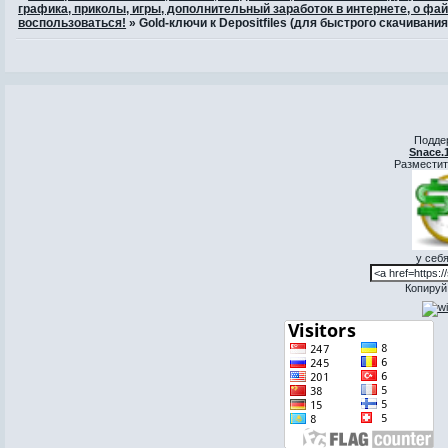
графика, приколы, игры, дополнительный заработок в интернете, о фай
воспользоваться!
»
Gold-ключи к Depositfiles (для быстрого скачивания
Подде
Snace.
Разместит
у себя
Копируй