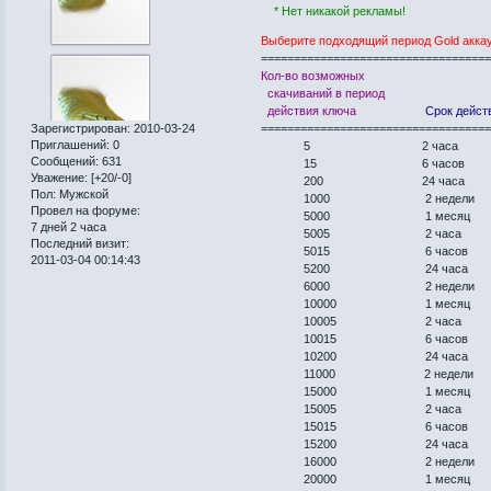
* Нет никакой рекламы!
Выберите подходящий период Gold аккау
==================================
Кол-во возможных
скачиваний в период
действия ключа
Срок дейст
Зарегистрирован
: 2010-03-24
==================================
Приглашений:
0
5 2 часа
Сообщений:
631
15 6 часов
Уважение:
[+20/-0]
200 24 часа
Пол:
Мужской
1000 2 недели
Провел на форуме:
5000 1 месяц
7 дней 2 часа
5005 2 часа
Последний визит:
5015 6 часов
2011-03-04 00:14:43
5200 24 часа
6000 2 недели
10000 1 месяц
10005 2 часа
10015 6 часов
10200 24 часа
11000 2 недели
15000 1 месяц
15005 2 часа
15015 6 часов
15200 24 часа
16000 2 недели
20000 1 месяц