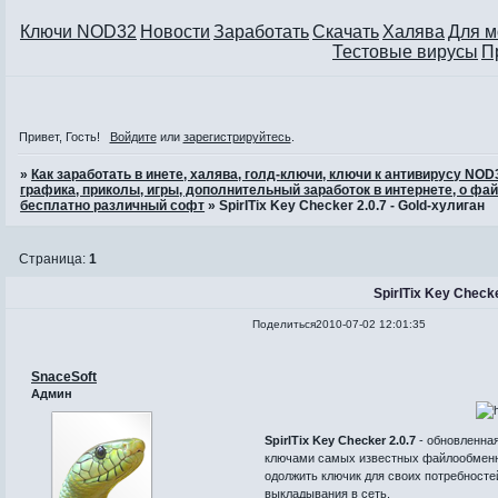
Ключи NOD32
Новости
Заработать
Скачать
Халява
Для 
Тестовые вирусы
П
Привет, Гость!
Войдите
или
зарегистрируйтесь
.
»
Как заработать в инете, халява, голд-ключи, ключи к антивирусу NO
графика, приколы, игры, дополнительный заработок в интернете, о фай
бесплатно различный софт
»
SpirITix Key Checker 2.0.7 - Gold-хулиган
Страница:
1
SpirITix Key Checke
Поделиться
2010-07-02 12:01:35
SnaceSoft
Админ
SpirITix Key Checker 2.0.7
- обновленная
ключами самых известных файлообменни
одолжить ключик для своих потребносте
выкладывания в сеть.