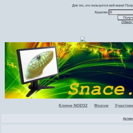
Для тех, кто пользуется веб-мани! По
Кошелек
Обмен
Ключи NOD32
Форум
Участни
Актив