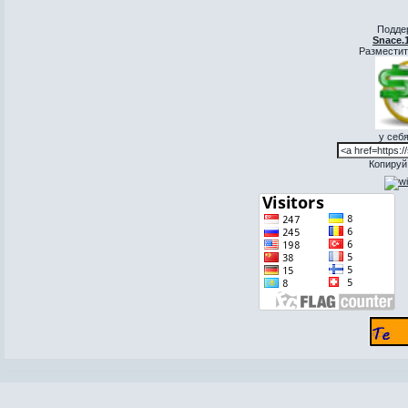
Подде
Snace.
Разместит
у себя
Копируй