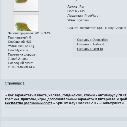
Архив:
Rar
Вес:
6,2 Мб
Лицензия:
FreeWare
Язык:
Русский
Скачать бесплатно: SpirITix Key Checker 
Зарегистрирован
: 2010-03-24
Приглашений:
0
Скачать с Depositfiles
Сообщений:
631
Скачать с Turbobit
Уважение:
[+20/-0]
Скачать с LetitFile
Пол:
Мужской
Провел на форуме:
7 дней 2 часа
Последний визит:
2011-03-04 00:14:43
Страница:
1
»
Как заработать в инете, халява, голд-ключи, ключи к антивирусу NO
графика, приколы, игры, дополнительный заработок в интернете, о фай
бесплатно различный софт
»
SpirITix Key Checker 2.0.7 - Gold-хулиган