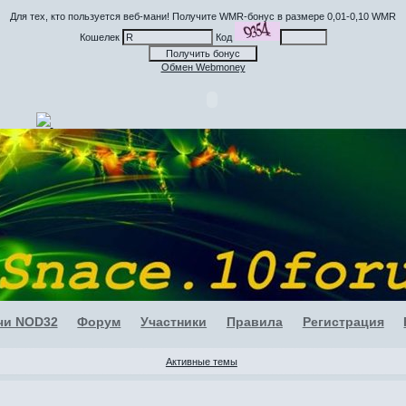
Для тех, кто пользуется веб-мани! Получите WMR-бонус в размере 0,01-0,10 WMR
Кошелек
Код
Обмен Webmoney
чи NOD32
Форум
Участники
Правила
Регистрация
Активные темы