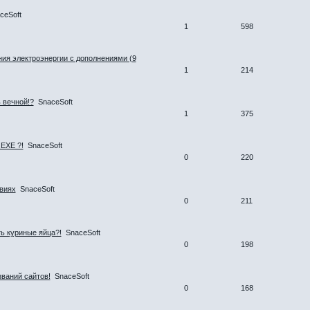
ceSoft
1
598
ия электроэнергии с дополнениями (9
1
214
 вечной!?
SnaceSoft
1
375
EXE ?!
SnaceSoft
0
220
виях
SnaceSoft
0
211
ь куриные яйца?!
SnaceSoft
0
198
ваний сайтов!
SnaceSoft
0
168