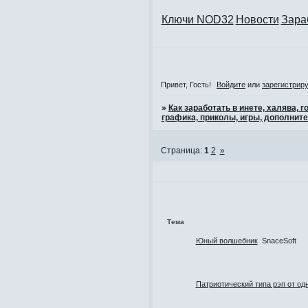
Ключи NOD32
Новости
Зара
Привет, Гость!
Войдите
или
зарегистрир
»
Как заработать в инете, халява,
графика, приколы, игры, дополните
Страница:
1
2
»
Тема
Юный волшебник
SnaceSoft
Патриотический типа рэп от одн