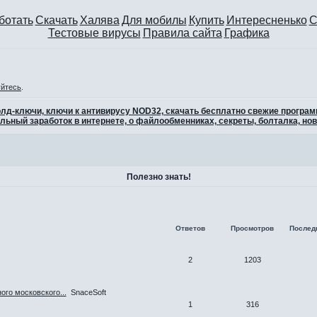
ботать
Скачать
Халява
Для мобилы
Купить
Интересненько
С
Тестовые вирусы
Правила сайта
Графика
уйтесь
.
 голд-ключи, ключи к антивирусу NOD32, скачать бесплатно свежие програ
льный заработок в интернете, о файлообменниках, секреты, болталка, нов
Полезно знать!
Ответов
Просмотров
Послед
2
1203
ого московского...
SnaceSoft
1
316