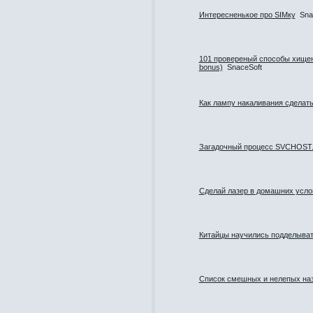
Интересненькое про SIMку
Sna
101 провереный способы хищен
bonus)
SnaceSoft
Как лампу накаливания сделать
Загадочный процесс SVCHOST.
Сделай лазер в домашних усло
Китайцы научились подделыват
Cписок смешных и нелепых наз