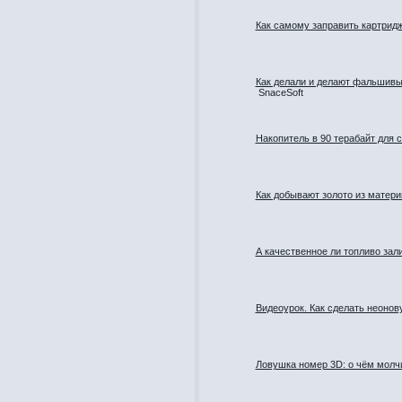
Как самому заправить картридж
Как делали и делают фальшивы
SnaceSoft
Накопитель в 90 терабайт для 
Как добывают золото из матери
А качественное ли топливо зал
Видеоурок. Как сделать неонов
Ловушка номер 3D: о чём молч