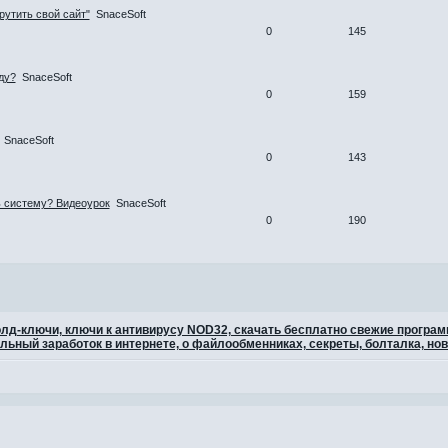
рутить свой сайт"
SnaceSoft
0
145
ду?
SnaceSoft
0
159
SnaceSoft
0
143
ь систему? Видеоурок
SnaceSoft
0
190
 голд-ключи, ключи к антивирусу NOD32, скачать бесплатно свежие програ
льный заработок в интернете, о файлообменниках, секреты, болталка, нов