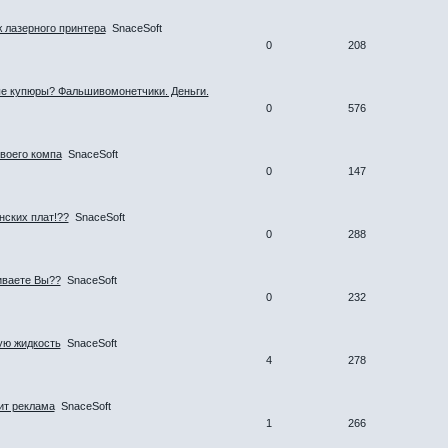
 лазерного принтера
SnaceSoft
0
208
е купюры? Фальшивомонетчики. Деньги.
0
576
своего компа
SnaceSoft
0
147
нских плат!??
SnaceSoft
0
288
иваете Вы??
SnaceSoft
0
232
ую жидкость
SnaceSoft
4
278
ит реклама
SnaceSoft
1
266