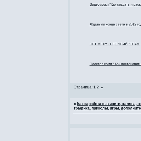
Видеоуроки "Как создать и раск
Ждать ли конца света в 2012 го
НЕТ МЕХУ - НЕТ УБИЙСТВАМ!
Полетел комп? Как востановит
Страница:
1
2
»
»
Как заработать в инете, халява,
графика, приколы, игры, дополните