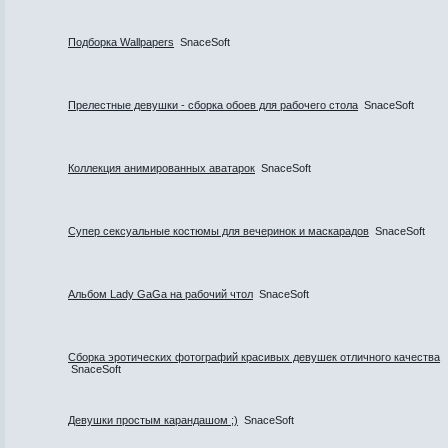
Подборка Wallpapers
SnaceSoft
Прелестные девушки - сборка обоев для рабочего стола
SnaceSoft
Коллекция анимированных аватарок
SnaceSoft
Супер сексуальные костюмы для вечеринок и маскарадов
SnaceSoft
Альбом Lady GaGa на рабочий чтол
SnaceSoft
Сборка эротических фотографий красивых девушек отличного качества
SnaceSoft
Девушки простым карандашом ;)
SnaceSoft