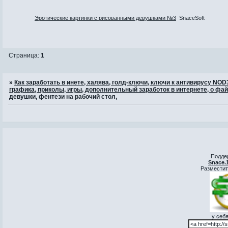
Эротические картинки с рисованными девушками №3
SnaceSoft
Страница:
1
»
Как заработать в инете, халява, голд-ключи, ключи к антивирусу NO
графика, приколы, игры, дополнительный заработок в интернете, о фай
девушки, фентези на рабочий стол,
Подде
Snace.
Разместит
у себя