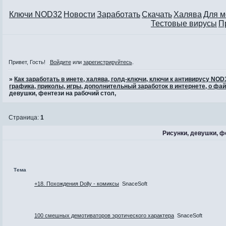
Ключи NOD32
Новости
Заработать
Скачать
Халява
Для 
Тестовые вирусы
П
Привет, Гость!
Войдите
или
зарегистрируйтесь
.
»
Как заработать в инете, халява, голд-ключи, ключи к антивирусу NO
графика, приколы, игры, дополнительный заработок в интернете, о фай
девушки, фентези на рабочий стол,
Страница:
1
Рисунки, девушки, ф
Тема
+18. Похождения Dolly - комиксы
SnaceSoft
100 смешных демотиваторов эротического характера
SnaceSoft