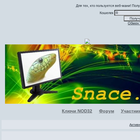
Для тех, кто пользуется веб-мани! По
Кошелек
Обмен
Ключи NOD32
Форум
Участни
Актив